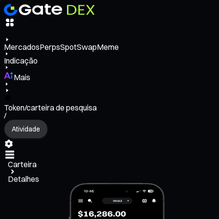
Mercados
Perps
Spot
Swap
Meme
Indicação
Mais
Token/carteira de pesquisa
/
Atividade
Carteira
Detalhes