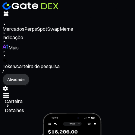
Mercados
Perps
Spot
Swap
Meme
Indicação
Mais
Token/carteira de pesquisa
/
Atividade
Carteira
Detalhes