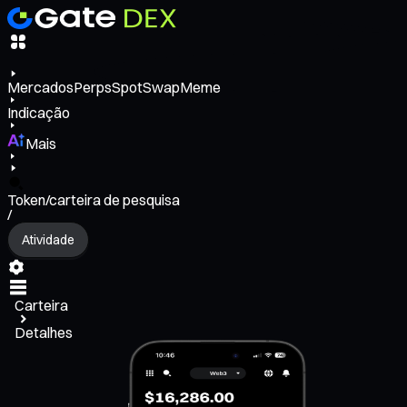
Mercados
Perps
Spot
Swap
Meme
Indicação
Mais
Token/carteira de pesquisa
/
Atividade
Carteira
Detalhes