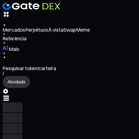
Mercados
Perpétuos
À vista
Swap
Meme
Referência
Mais
Pesquisar token/carteira
/
Atividade