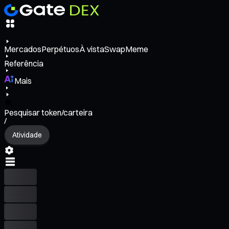
Mercados
Perpétuos
À vista
Swap
Meme
Referência
Mais
Pesquisar token/carteira
/
Atividade