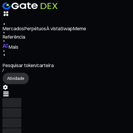
Mercados
Perpétuos
À vista
Swap
Meme
Referência
Mais
Pesquisar token/carteira
/
Atividade