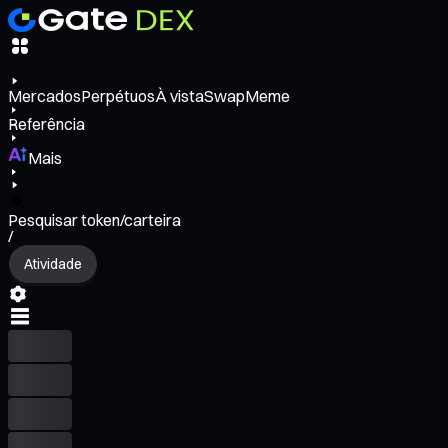
Mercados
Perpétuos
À vista
Swap
Meme
Referência
Mais
Pesquisar token/carteira
/
Atividade