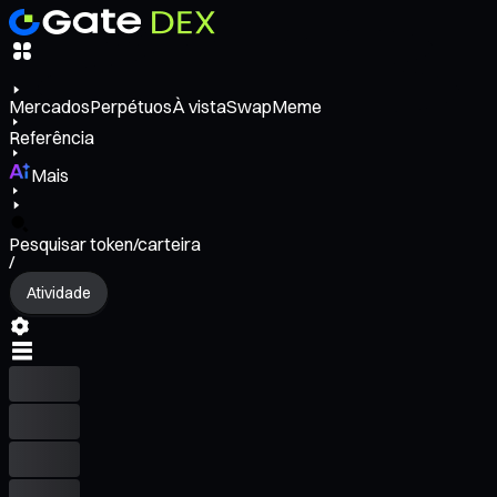
Mercados
Perpétuos
À vista
Swap
Meme
Referência
Mais
Pesquisar token/carteira
/
Atividade