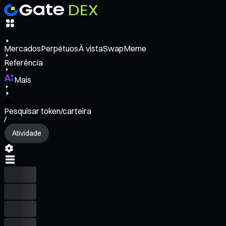
Mercados
Perpétuos
À vista
Swap
Meme
Referência
Mais
Pesquisar token/carteira
/
Atividade