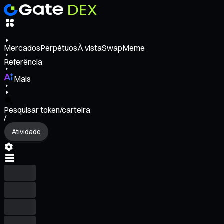
Mercados
Perpétuos
À vista
Swap
Meme
Referência
Mais
Pesquisar token/carteira
/
Atividade