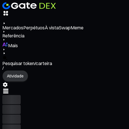
Mercados
Perpétuos
À vista
Swap
Meme
Referência
Mais
Pesquisar token/carteira
/
Atividade