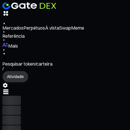
Mercados
Perpétuos
À vista
Swap
Meme
Referência
Mais
Pesquisar token/carteira
/
Atividade