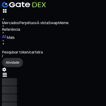
Mercados
Perpétuos
À vista
Swap
Meme
Referência
Mais
Pesquisar token/carteira
/
Atividade