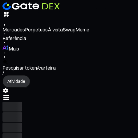
Mercados
Perpétuos
À vista
Swap
Meme
Referência
Mais
Pesquisar token/carteira
/
Atividade