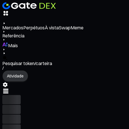
Mercados
Perpétuos
À vista
Swap
Meme
Referência
Mais
Pesquisar token/carteira
/
Atividade