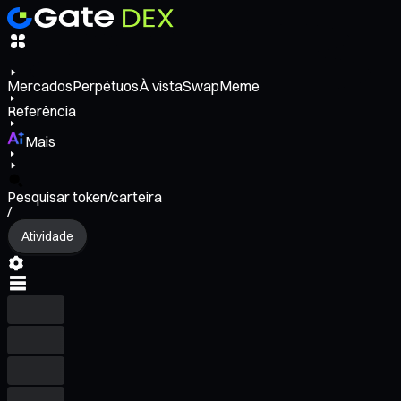
Mercados
Perpétuos
À vista
Swap
Meme
Referência
Mais
Pesquisar token/carteira
/
Atividade