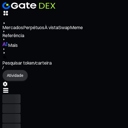
Mercados
Perpétuos
À vista
Swap
Meme
Referência
Mais
Pesquisar token/carteira
/
Atividade