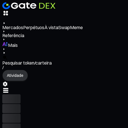
Mercados
Perpétuos
À vista
Swap
Meme
Referência
Mais
Pesquisar token/carteira
/
Atividade