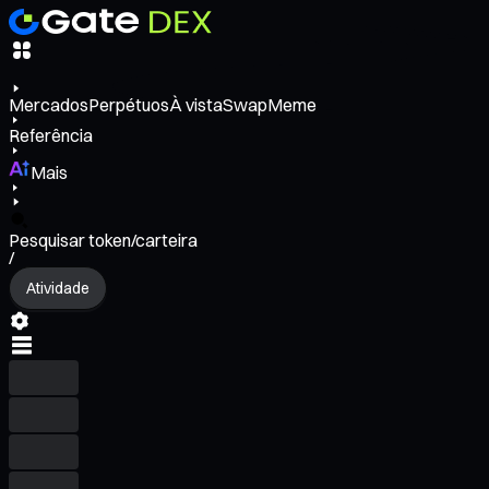
Mercados
Perpétuos
À vista
Swap
Meme
Referência
Mais
Pesquisar token/carteira
/
Atividade