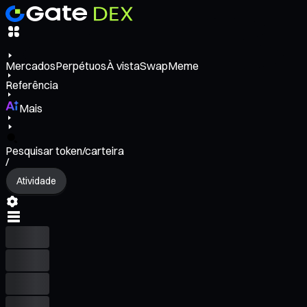
Mercados
Perpétuos
À vista
Swap
Meme
Referência
Mais
Pesquisar token/carteira
/
Atividade