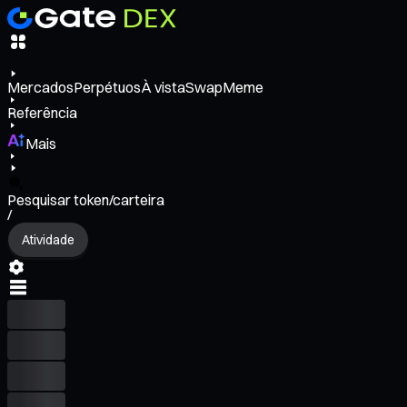
Mercados
Perpétuos
À vista
Swap
Meme
Referência
Mais
Pesquisar token/carteira
/
Atividade