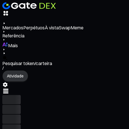
Mercados
Perpétuos
À vista
Swap
Meme
Referência
Mais
Pesquisar token/carteira
/
Atividade