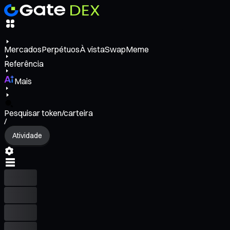
Mercados
Perpétuos
À vista
Swap
Meme
Referência
Mais
Pesquisar token/carteira
/
Atividade