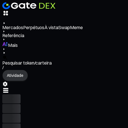
Mercados
Perpétuos
À vista
Swap
Meme
Referência
Mais
Pesquisar token/carteira
/
Atividade