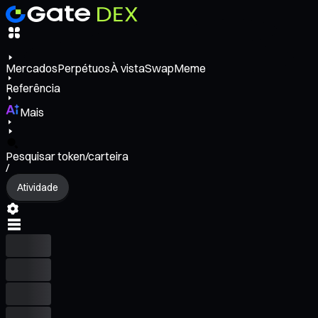
Mercados
Perpétuos
À vista
Swap
Meme
Referência
Mais
Pesquisar token/carteira
/
Atividade