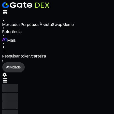
Mercados
Perpétuos
À vista
Swap
Meme
Referência
Mais
Pesquisar token/carteira
/
Atividade