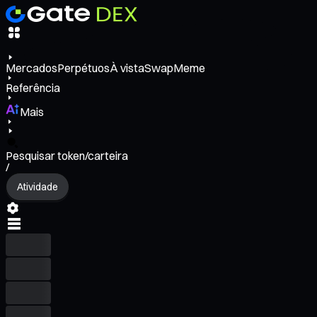
Mercados
Perpétuos
À vista
Swap
Meme
Referência
Mais
Pesquisar token/carteira
/
Atividade