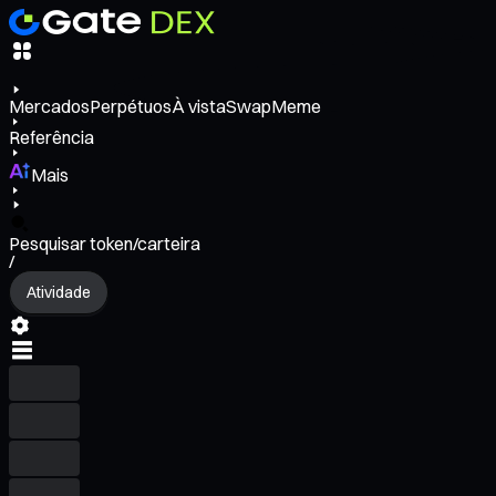
Mercados
Perpétuos
À vista
Swap
Meme
Referência
Mais
Pesquisar token/carteira
/
Atividade