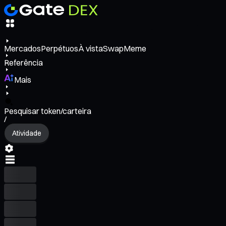
Mercados
Perpétuos
À vista
Swap
Meme
Referência
Mais
Pesquisar token/carteira
/
Atividade