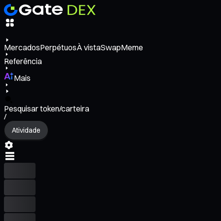
Mercados
Perpétuos
À vista
Swap
Meme
Referência
Mais
Pesquisar token/carteira
/
Atividade