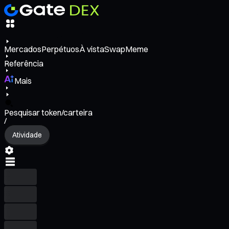
Mercados
Perpétuos
À vista
Swap
Meme
Referência
Mais
Pesquisar token/carteira
/
Atividade