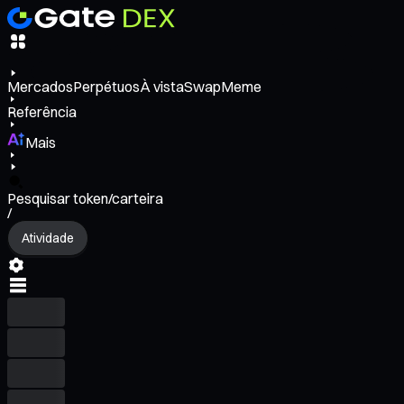
Mercados
Perpétuos
À vista
Swap
Meme
Referência
Mais
Pesquisar token/carteira
/
Atividade