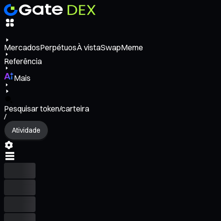
Mercados
Perpétuos
À vista
Swap
Meme
Referência
Mais
Pesquisar token/carteira
/
Atividade