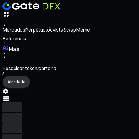
Mercados
Perpétuos
À vista
Swap
Meme
Referência
Mais
Pesquisar token/carteira
/
Atividade