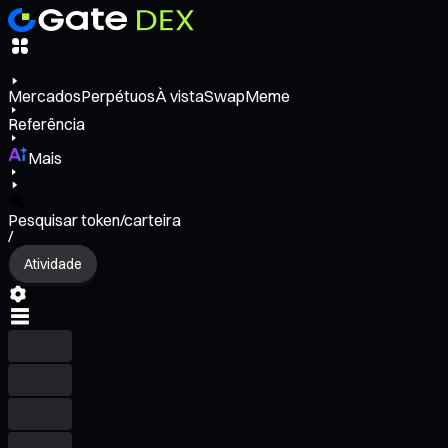
Mercados
Perpétuos
À vista
Swap
Meme
Referência
Mais
Pesquisar token/carteira
/
Atividade