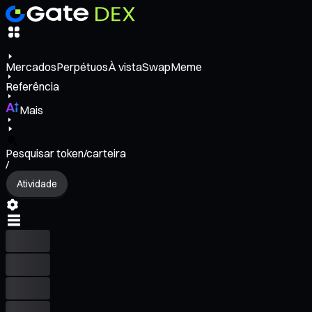
Mercados
Perpétuos
À vista
Swap
Meme
Referência
Mais
Pesquisar token/carteira
/
Atividade