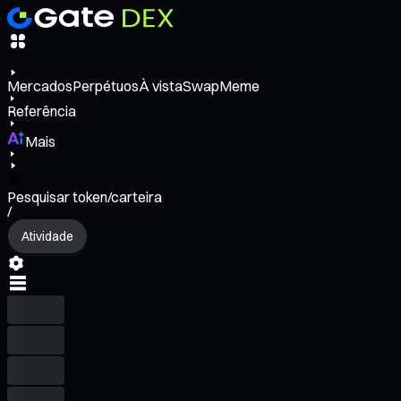
Mercados
Perpétuos
À vista
Swap
Meme
Referência
Mais
Pesquisar token/carteira
/
Atividade