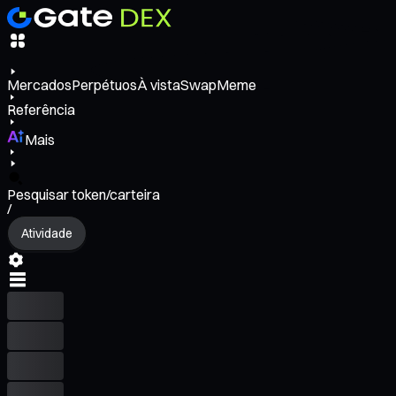
Mercados
Perpétuos
À vista
Swap
Meme
Referência
Mais
Pesquisar token/carteira
/
Atividade