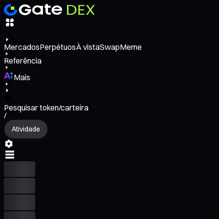
Mercados
Perpétuos
À vista
Swap
Meme
Referência
Mais
Pesquisar token/carteira
/
Atividade