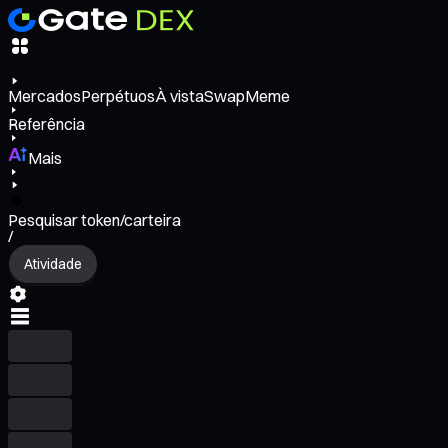
Mercados
Perpétuos
À vista
Swap
Meme
Referência
Mais
Pesquisar token/carteira
/
Atividade