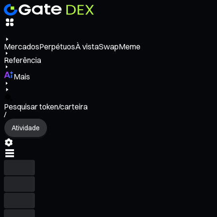
Mercados
Perpétuos
À vista
Swap
Meme
Referência
Mais
Pesquisar token/carteira
/
Atividade