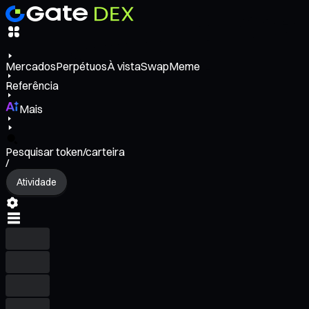
Mercados
Perpétuos
À vista
Swap
Meme
Referência
Mais
Pesquisar token/carteira
/
Atividade