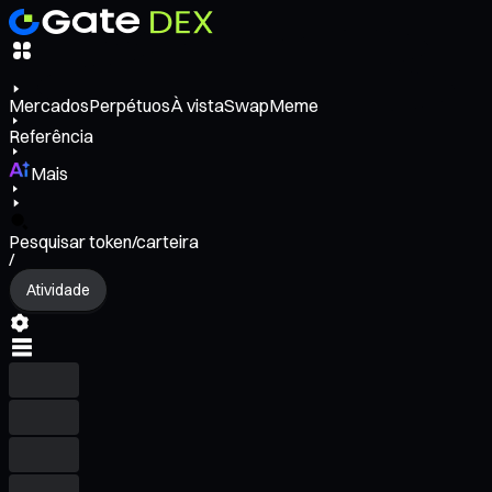
Mercados
Perpétuos
À vista
Swap
Meme
Referência
Mais
Pesquisar token/carteira
/
Atividade