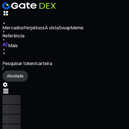
Mercados
Perpétuos
À vista
Swap
Meme
Referência
Mais
Pesquisar token/carteira
/
Atividade