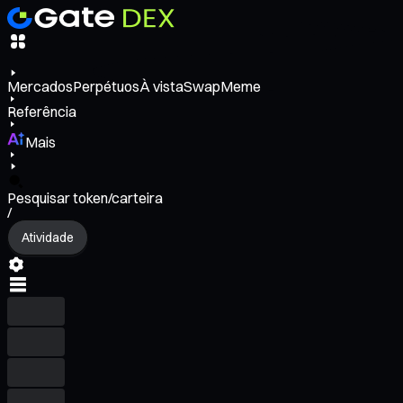
Mercados
Perpétuos
À vista
Swap
Meme
Referência
Mais
Pesquisar token/carteira
/
Atividade