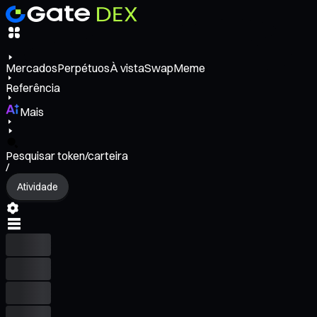
Mercados
Perpétuos
À vista
Swap
Meme
Referência
Mais
Pesquisar token/carteira
/
Atividade