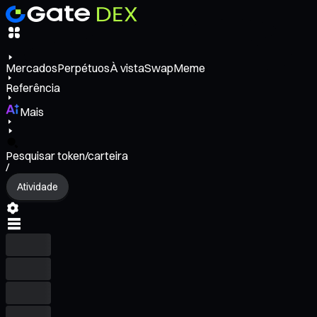
Mercados
Perpétuos
À vista
Swap
Meme
Referência
Mais
Pesquisar token/carteira
/
Atividade