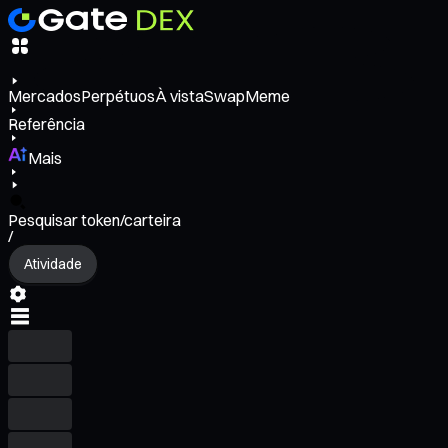
Mercados
Perpétuos
À vista
Swap
Meme
Referência
Mais
Pesquisar token/carteira
/
Atividade