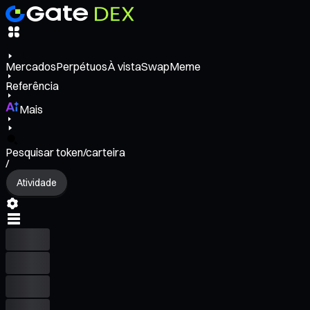
Mercados
Perpétuos
À vista
Swap
Meme
Referência
Mais
Pesquisar token/carteira
/
Atividade