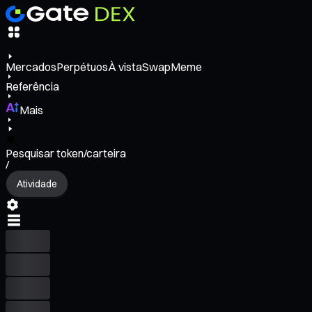
Mercados
Perpétuos
À vista
Swap
Meme
Referência
Mais
Pesquisar token/carteira
/
Atividade